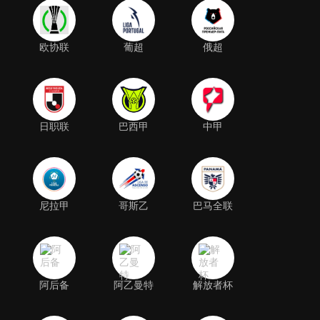
欧协联
葡超
俄超
日职联
巴西甲
中甲
尼拉甲
哥斯乙
巴马全联
阿后备
阿乙曼特
解放者杯