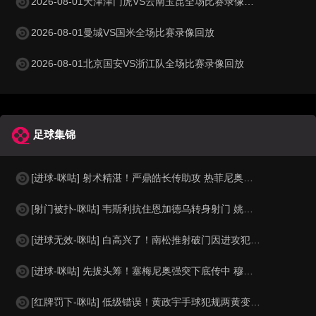
2026-08-01天津津门虎VS云南玉昆全场比赛录像回放
2026-08-01曼城VS国米全场比赛录像回放
2026-08-01北京国安VS浙江队全场比赛录像回放
足球集锦
[进球-咪咕] 射术精湛！严鼎皓长传助攻 热菲尼奥低射死角破门
[射门被扑-咪咕] 韦斯利抗住恩加德乌转身射门 姚浩洋及时化险
[进球无效-咪咕] 白高兴了！南松推射破门因进攻犯规在先被吹
[进球-咪咕] 先拔头筹！塞梅尼奥强突下底传中 穆巴马推空门得手
[红牌罚下-咪咕] 低级错误！黄政宇手球犯规两黄变一红被罚下