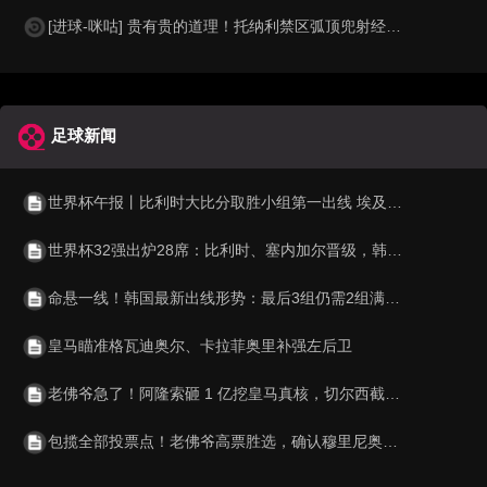
[进球-咪咕] 贵有贵的道理！托纳利禁区弧顶兜射经折射弹入球网
足球新闻
世界杯午报丨比利时大比分取胜小组第一出线 埃及晋级淘汰赛
世界杯32强出炉28席：比利时、塞内加尔晋级，韩国、伊朗待定
命悬一线！韩国最新出线形势：最后3组仍需2组满足条件才可出线！
皇马瞄准格瓦迪奥尔、卡拉菲奥里补强左后卫
老佛爷急了！阿隆索砸 1 亿挖皇马真核，切尔西截胡利物浦阿森纳
包揽全部投票点！老佛爷高票胜选，确认穆里尼奥重返伯纳乌执教