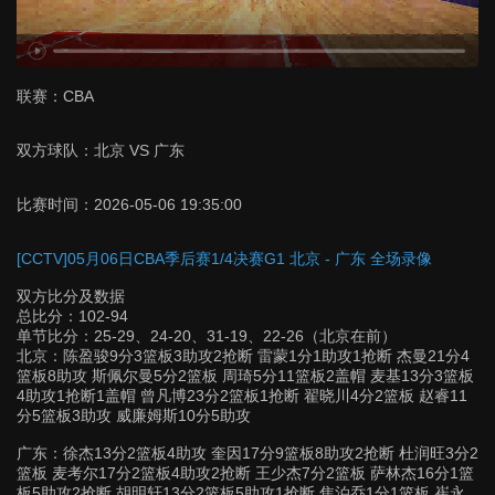
联赛：
CBA
双方球队：
北京 VS 广东
比赛时间：
2026-05-06 19:35:00
[CCTV]05月06日CBA季后赛1/4决赛G1 北京 - 广东 全场录像
双方比分及数据
总比分：102-94
单节比分：25-29、24-20、31-19、22-26（北京在前）
北京：陈盈骏9分3篮板3助攻2抢断 雷蒙1分1助攻1抢断 杰曼21分4
篮板8助攻 斯佩尔曼5分2篮板 周琦5分11篮板2盖帽 麦基13分3篮板
4助攻1抢断1盖帽 曾凡博23分2篮板1抢断 翟晓川4分2篮板 赵睿11
分5篮板3助攻 威廉姆斯10分5助攻
广东：徐杰13分2篮板4助攻 奎因17分9篮板8助攻2抢断 杜润旺3分2
篮板 麦考尔17分2篮板4助攻2抢断 王少杰7分2篮板 萨林杰16分1篮
板5助攻2抢断 胡明轩13分2篮板5助攻1抢断 焦泊乔1分1篮板 崔永