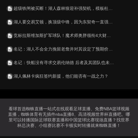
超级铁闸被买断！湖人森林狼迎补强契机，模板杜兰特，因膝伤转型
湖人要交易艾顿，换顶级中锋，因为东契奇一直强调要强力内线
竞标拉斯维加斯扩军球队！魔术师奥胖领衔4大财团 乔丹也可能入股
名记：湖人不会全力挽留老詹并对其设定了预期价码 决定权在后者
名记：快船没有寻求交易伦纳德 后者及其团队也未表达过任何不满
湖人佩林卡疯狂签约新援，他们能否有一战之力？
看球首选蜘蛛直播一站式在线观看足球直播、免费NBA篮球视频
直播，蜘蛛体育有无插件nba直播8、高清视频世界杯直播吧。哪
里可以转播国际足球联赛直播和中国篮球比赛现场直播？找世界
杯总决赛、小组赛比赛不卡顿实时转播就来蜘蛛直播！