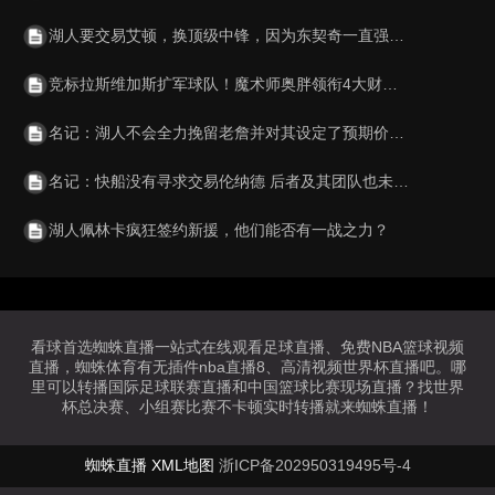
湖人要交易艾顿，换顶级中锋，因为东契奇一直强调要强力内线
竞标拉斯维加斯扩军球队！魔术师奥胖领衔4大财团 乔丹也可能入股
名记：湖人不会全力挽留老詹并对其设定了预期价码 决定权在后者
名记：快船没有寻求交易伦纳德 后者及其团队也未表达过任何不满
湖人佩林卡疯狂签约新援，他们能否有一战之力？
看球首选蜘蛛直播一站式在线观看足球直播、免费NBA篮球视频
直播，蜘蛛体育有无插件nba直播8、高清视频世界杯直播吧。哪
里可以转播国际足球联赛直播和中国篮球比赛现场直播？找世界
杯总决赛、小组赛比赛不卡顿实时转播就来蜘蛛直播！
蜘蛛直播
XML地图
浙ICP备202950319495号-4