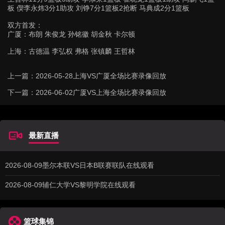
板 偰李永炜3分1助攻 刘铮7分1篮板2抢断 马典成2分1篮板
双方首发：
广厦：布朗 朱俊龙 孙铭徽 胡金秋 卡尔顿
上海：古德温 李弘权 弗格 张镇麟 王哲林
上一篇：
2026-05-28上海VS广厦全场比赛录像回放
下一篇：
2026-06-02广厦VS上海全场比赛录像回放
最新直播
2026-08-09墨尔本联VS日本B联赛联队在线观看
2026-08-09辅仁大学VS黎明学院在线观看
篮球集锦