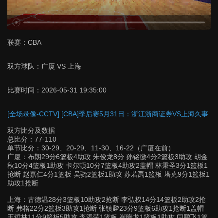
联赛：
CBA
双方球队：
广厦 VS 上海
比赛时间：
2026-05-31 19:35:00
[全场录像-CCTV] [CBA]季后赛5月31日：浙江浙商证券VS上海久事
双方比分及数据
总比分：77-110
单节比分：30-29、20-29、11-30、16-22（广厦在前）
广厦：布朗29分6篮板4助攻 朱俊龙8分 孙铭徽4分2篮板3助攻 胡金
秋10分4篮板1助攻 卡尔顿10分7篮板4助攻2盖帽 林秉圣3分1篮板1
抢断 赵嘉仁4分1篮板 吴骁2篮板1助攻 苏若禹1篮板 塔克9分1篮板1
助攻1抢断
上海：古德温28分3篮板10助攻2抢断 李弘权14分14篮板2助攻2抢
断 弗格22分2篮板3助攻1抢断 张镇麟23分9篮板6助攻1抢断1盖帽
王哲林11分9篮板5助攻 李添荣1篮板 崔晓龙1篮板1助攻 闫鹏飞1篮