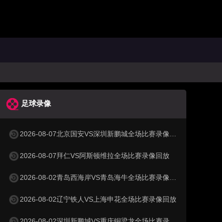
足球录像
2026-08-07北京国安VS深圳新鹏城全场比赛录像回放
2026-08-07拜仁VS阿斯顿维拉全场比赛录像回放
2026-08-02青岛西海岸VS青岛海牛全场比赛录像回放
2026-08-02辽宁铁人VS上海申花全场比赛录像回放
2026-08-02深圳新鹏城VS重庆铜梁龙全场比赛录像回放