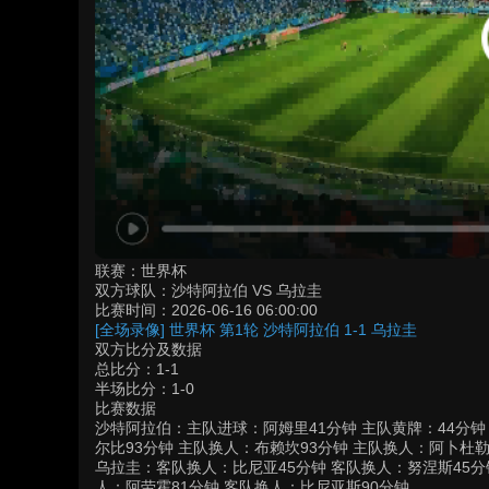
联赛：
世界杯
双方球队：
沙特阿拉伯 VS 乌拉圭
比赛时间：
2026-06-16 06:00:00
[全场录像] 世界杯 第1轮 沙特阿拉伯 1-1 乌拉圭
双方比分及数据
总比分：1-1
半场比分：1-0
比赛数据
沙特阿拉伯：主队进球：阿姆里41分钟 主队黄牌：44分钟
尔比93分钟 主队换人：布赖坎93分钟 主队换人：阿卜杜勒
乌拉圭：客队换人：比尼亚45分钟 客队换人：努涅斯45分
人：阿劳霍81分钟 客队换人：比尼亚斯90分钟