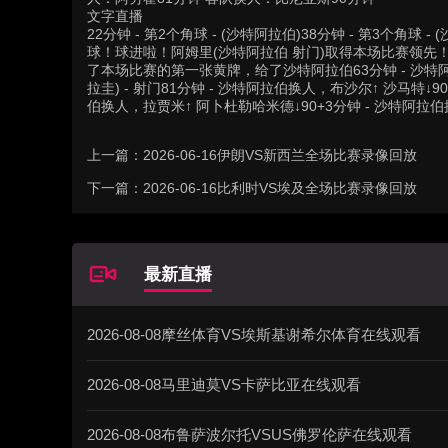
文字直播
22分钟 - 第2个角球 - (沙特阿拉伯)38分钟 - 第3个角球 - 
球！球进啦！阿姆里(沙特阿拉伯 射门)取得本场比赛领先！41分
了本场比赛的第一张黄牌，给了沙特阿拉伯63分钟 - 沙特阿拉伯
拉圭) - 射门81分钟 - 沙特阿拉伯换人，布沙尔↑ 沙马特↓9
伯换人，拉贾米↑ 阿卜杜勒哈米德↓90+3分钟 - 沙特阿拉伯
上一篇：
2026-06-16伊朗VS新西兰全场比赛录像回放
下一篇：
2026-06-16比利时VS埃及全场比赛录像回放
最新直播
2026-08-08摩丝体育VS埃斯基谢希尔体育在线观看
2026-08-08马里迪莫VS卡萨比亚在线观看
2026-08-08布鲁萨波尔托VSUS佛罗伦萨在线观看