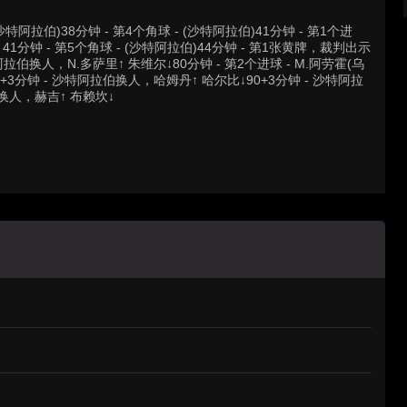
(沙特阿拉伯)38分钟 - 第4个角球 - (沙特阿拉伯)41分钟 - 第1个进
钟 - 第5个角球 - (沙特阿拉伯)44分钟 - 第1张黄牌，裁判出示
换人，N.多萨里↑ 朱维尔↓80分钟 - 第2个进球 - M.阿劳霍(乌
0+3分钟 - 沙特阿拉伯换人，哈姆丹↑ 哈尔比↓90+3分钟 - 沙特阿拉
换人，赫吉↑ 布赖坎↓